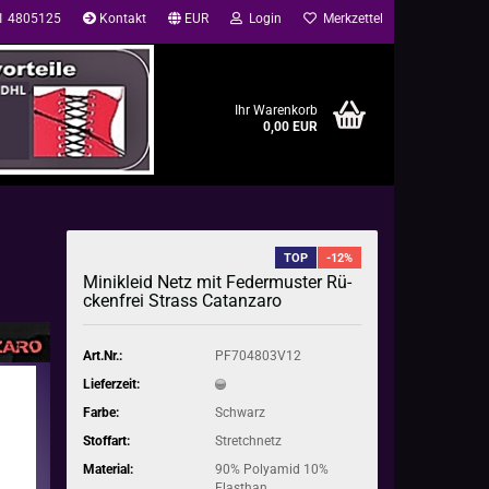
41 4805125
Kontakt
EUR
Login
Merkzettel
Ihr Warenkorb
0,00 EUR
TOP
-12%
Mi­ni­kleid Netz mit Fe­der­mus­ter Rü­
cken­frei Strass Ca­t­an­za­ro
Art.Nr.:
PF704803V12
Lieferzeit:
Farbe:
Schwarz
Stoffart:
Stretchnetz
Material:
90% Polyamid 10%
Elasthan