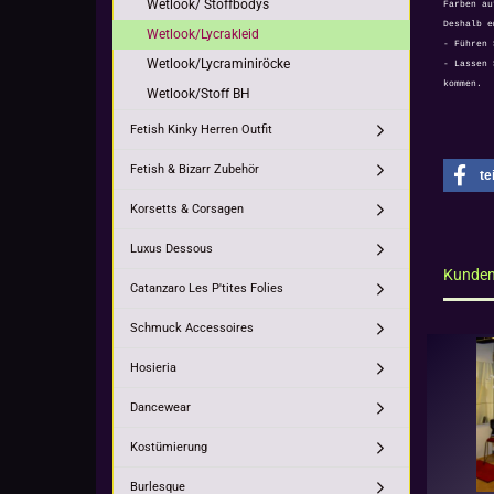
Wetlook/ Stoffbodys
Farben au
Deshalb e
Wetlook/Lycrakleid
- Führen 
Wetlook/Lycraminiröcke
- Lassen 
kommen.
Wetlook/Stoff BH
Fetish Kinky Herren Outfit
Fetish & Bizarr Zubehör
te
Korsetts & Corsagen
Luxus Dessous
Kunden,
Catanzaro Les P'tites Folies
Schmuck Accessoires
Hosieria
Dancewear
Kostümierung
Burlesque