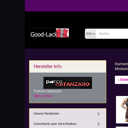
Alle
Startseit
Hersteller Info
Miniklei
« Erste
Patrice Catanzaro
Mehr Artikel
Unsere Neuheiten
Gutscheine zum Verschenken