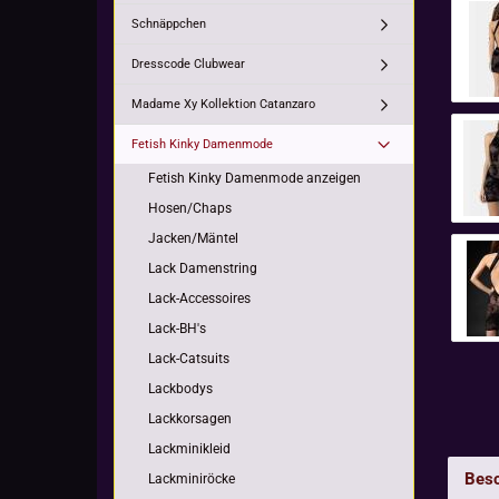
Schnäppchen
Dresscode Clubwear
Madame Xy Kollektion Catanzaro
Fetish Kinky Damenmode
Fetish Kinky Damenmode anzeigen
Hosen/Chaps
Jacken/Mäntel
Lack Damenstring
Lack-Accessoires
Lack-BH's
Lack-Catsuits
Lackbodys
Lackkorsagen
Lackminikleid
Besc
Lackminiröcke