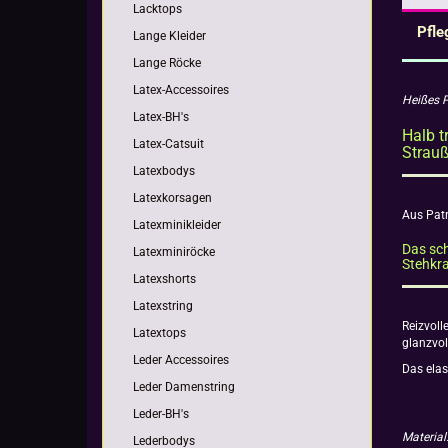
Lacktops
Pfle
Lange Kleider
Lange Röcke
Latex-Accessoires
Heißes P
Latex-BH's
Halb t
Latex-Catsuit
Strauß
Latexbodys
Latexkorsagen
Aus Patr
Latexminikleider
Das sch
Latexminiröcke
Stehkr
Latexshorts
Latexstring
Reizvoll
Latextops
glanzvol
Leder Accessoires
Das elas
Leder Damenstring
Leder-BH's
Materia
Lederbodys