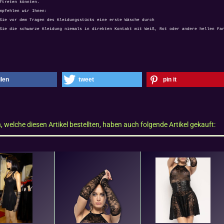
ftreten könnten.
mpfehlen wir Ihnen:
Sie vor dem Tragen des Kleidungsstücks eine erste Wäsche durch
Sie die schwarze Kleidung niemals in direkten Kontakt mit Weiß, Rot oder andere hellen Fa
ilen
tweet
pin it
 welche diesen Artikel bestellten, haben auch folgende Artikel gekauft: