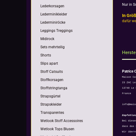
Nur in S
Lederkorsagen
Lederminikleider
In Grö
dafür we
Lederminiröcke
Leggings Treggings
Midirock
Sets mehrteilig
Herste
Shorts
Slips apart
Patrice 
Stoff Catsuits
Maison Ca
Stoffkorsagen
23 ZAC Le
Stoffstringtanga
13740 Le 
France
Strapsgürtel
Strapskleider
info@mais
Transparentes
Empfehlun
Wetlook Stoff Accessoires
Bei diese
dass das 
Wetlook Tops Blusen
Wir übern