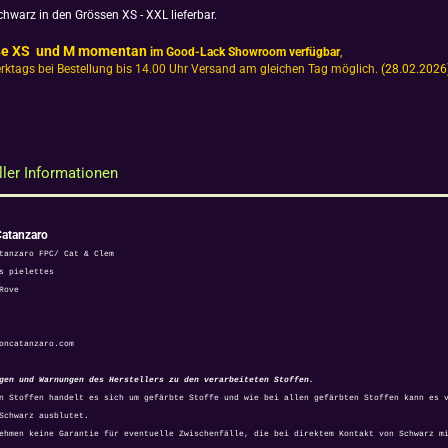
chwarz in den Grössen XS - XXL lieferbar.
ße XS und M momentan
im Good-Lack Showroom verfügbar
,
rktags bei Bestellung bis 14.00 Uhr Versand am gleichen Tag möglich.
(28.02.2026
ller Informationen
Catanzaro
tanzaro FPC/ Cat & Clem
s pielettes
Rove
oncatanzaro.com
gen und Warnungen des Herstellers zu den verarbeiteten Stoffen.
n Stoffen handelt es sich um gefärbte Stoffe und wie bei allen gefärbten Stoffen kann es 
Schwarz ausblutet.
ehmen keine Garantie für eventuelle Zwischenfälle, die bei direktem Kontakt von Schwarz m