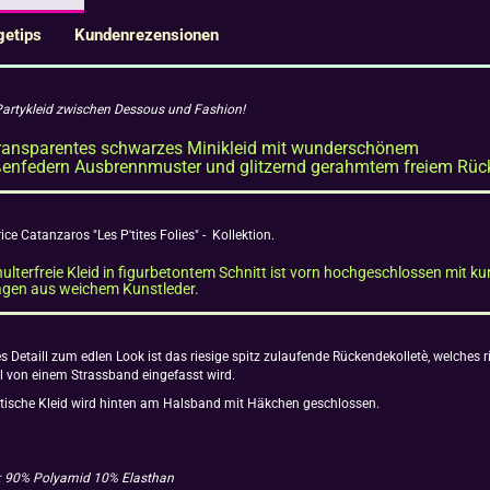
getips
Kundenrezensionen
artykleid zwischen Dessous und Fashion!
ransparentes schwarzes Minikleid mit wunderschönem
enfedern Ausbrennmuster und glitzernd gerahmtem freiem Rüc
ice Catanzaros "Les P'tites Folies" - Kollektion.
ulterfreie Kleid in figurbetontem Schnitt ist vorn hochgeschlossen mit k
agen aus weichem Kunstleder.
es Detaill zum edlen Look ist das riesige spitz zulaufende Rückendekolletè, welches
l von einem Strassband eingefasst wird.
tische Kleid wird hinten am Halsband mit Häkchen geschlossen.
l: 90% Polyamid 10% Elasthan