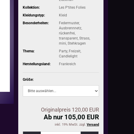
Kollektion:
Les P'tites Folies
Kleidungstyp:
Kleid
Besonderheiten:
Federmuster,
Ausbrennnetz,
rückenfrei,
transparent, Strass,
mini, Stehkragen
Thema:
Party, Freizeit,
Candlelight
Herstellungsland:
Frankreich
Größe:
Originalpreis 120,00 EUR
Ab nur 105,00 EUR
inkl. 19% MwSt. zzgl.
Versand