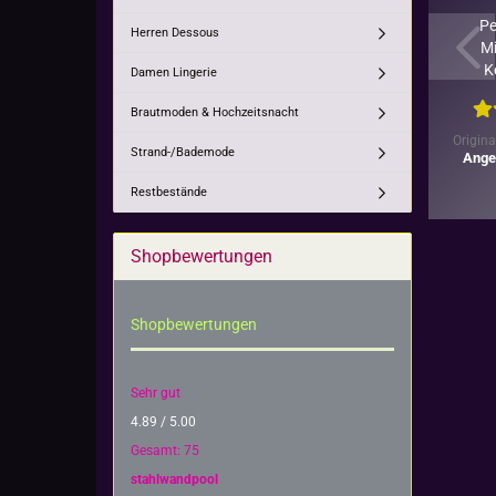
Pe
Herren Dessous
Mi
K
Damen Lingerie
in
Brautmoden & Hochzeitsnacht
Origina
Strand-/Bademode
Ange
Restbestände
Shopbewertungen
Shopbewertungen
Sehr gut
4.89 / 5.00
Gesamt: 75
stahlwandpool