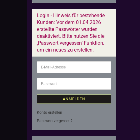
Login - Hinweis für bestehende
Kunden: Vor dem 01.04.2026
erstellte Passwörter wurden
deaktiviert. Bitte nutzen Sie die
‚Passwort vergessen‘ Funktion,
um ein neues zu erstellen.
E-
Mail-
Adresse
Passwort
ANMELDEN
Konto erstellen
Passwort vergessen?