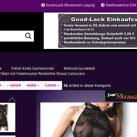
Good-Lack Showroom Leipzig
Telefonservice 03
Suche...
e
»
Fetish Kinky Damenmode
»
Wetlook/Lycrakleid
»
d Netz mit Federmuster Rückenfrei Strass Catanzaro
r
« zurück
weiter »
Letzter »
56
Artikel in dieser Kategorie