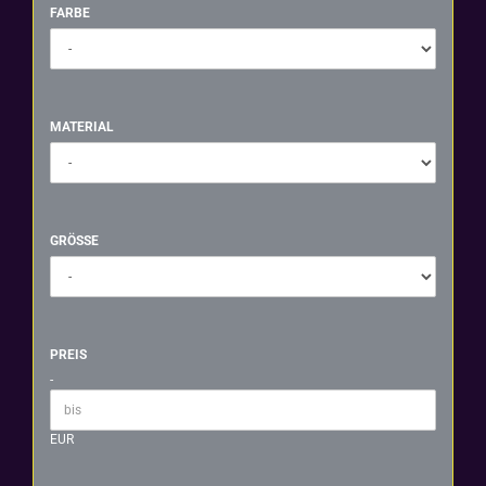
FARBE
FARBE
MATERIAL
MATERIAL
GRÖSSE
GRÖSSE
PREIS
PREIS
-
Preis bis
EUR