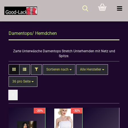
Damentops/ Hemdchen
Zarte Unterwäsche Damentops Stretch Unterhemden mit Netz und
Spitze.
FILTER
Sortieren nach
Sortieren nach
Alle Hersteller
pro Seite
36 pro Seite
1
-20%
-32%