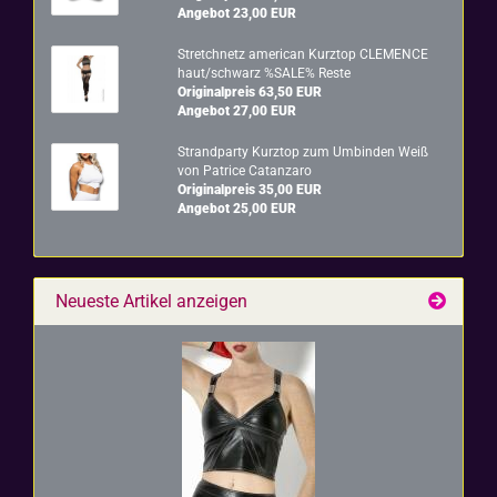
Angebot 23,00 EUR
Stretch­netz ame­ri­can Kurz­top CLE­MENCE
haut/schwarz %SALE% Reste
Originalpreis 63,50 EUR
Angebot 27,00 EUR
Strand­par­ty Kurz­top zum Um­bin­den Weiß
von Pa­tri­ce Ca­t­an­za­ro
Originalpreis 35,00 EUR
Angebot 25,00 EUR
Neueste Artikel anzeigen