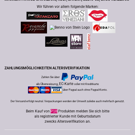
Wir führen vor allem folgende Marken:
ZAHLUNGSMÖGLICHKEITEN ALTERSVERIFIKATION
Zahlen Sie über
,
EC-Karte
als Überweisung,
oder
mit Kreditkarte
über Paypal auch ohne Paypal-Konto.
Der Versand erfolgt neutral. Verpackungen werden der Umwelt zuliebe auch mehrfach genutzt.
Beim Kauf von
P18
Produkten melden Sie sich bitte
als registrierter Kunde mit Geburtsdatum
zwecks Altersverifikation an.