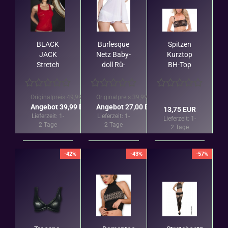
BLACK
Bur­les­que
Spit­zen
JACK
Netz Ba­by­
Kurz­top
Stretch
doll Rü­
BH-​Top
Tank Top
schen
von Co­
in Rot/
Schwarz
quet­te in
Rest­be­
oder Weiß
schwarz
Originalpreis 49,99 EUR
Originalpreis 39,99 EUR
stand
Angebot 39,99 EUR
Angebot 27,00 EUR
13,75 EUR
Lieferzeit:
1-
Lieferzeit:
1-
Lieferzeit:
1-
2 Tage
2 Tage
2 Tage
-42%
-43%
-57%