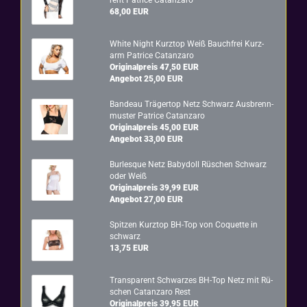
rent Pa­tri­ce Ca­t­an­za­ro
68,00 EUR
White Night Kurz­top Weiß Bauch­frei Kurz­
arm Pa­tri­ce Ca­t­an­za­ro
Originalpreis 47,50 EUR
Angebot 25,00 EUR
Ban­deau Trä­ger­top Netz Schwarz Aus­brenn­
mus­ter Pa­tri­ce Ca­t­an­za­ro
Originalpreis 45,00 EUR
Angebot 33,00 EUR
Bur­les­que Netz Ba­by­doll Rü­schen Schwarz
oder Weiß
Originalpreis 39,99 EUR
Angebot 27,00 EUR
Spit­zen Kurz­top BH-​Top von Co­quet­te in
schwarz
13,75 EUR
Trans­pa­rent Schwar­zes BH-​Top Netz mit Rü­
schen Ca­t­an­za­ro Rest
Originalpreis 39,95 EUR