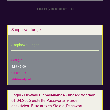
1
bis
16
(von insgesamt
16
)
Shopbewertungen
Shopbewertungen
Sehr gut
4.89 / 5.00
Gesamt: 75
stahlwandpool
Login - Hinweis für bestehende Kunden: Vor dem
01.04.2026 erstellte Passwörter wurden
deaktiviert. Bitte nutzen Sie die ‚Passwort