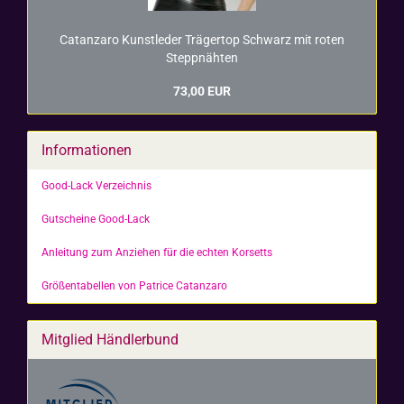
Ca­t­an­za­ro Kunst­le­der Trä­ger­top Schwarz mit roten
Stepp­näh­ten
73,00 EUR
Informationen
Good-Lack Verzeichnis
Gutscheine Good-Lack
Anleitung zum Anziehen für die echten Korsetts
Größentabellen von Patrice Catanzaro
Mitglied Händlerbund