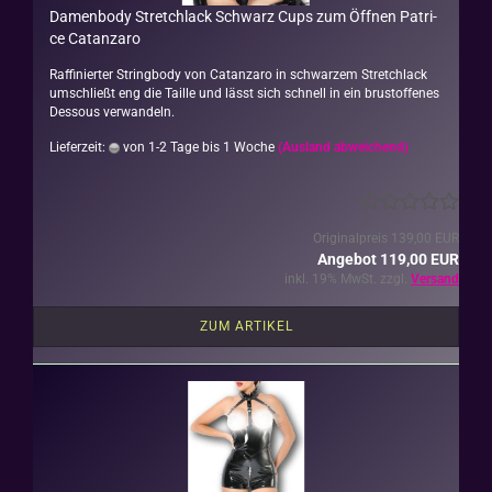
Da­men­bo­dy Stretch­lack Schwarz Cups zum Öff­nen Pa­tri­
ce Ca­t­an­za­ro
Raf­fi­nier­ter String­bo­dy von Ca­t­an­za­ro in schwar­zem Stretch­lack
um­schließt eng die Tail­le und lässt sich schnell in ein bru­stof­fe­nes
Des­sous ver­wan­deln.
Lieferzeit:
von 1-2 Tage bis 1 Woche
(Ausland abweichend)
Originalpreis 139,00 EUR
Angebot 119,00 EUR
inkl. 19% MwSt. zzgl.
Versand
ZUM ARTIKEL