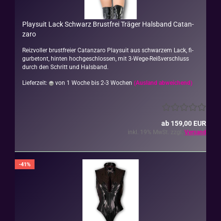
Play­suit Lack Schwarz Brust­frei Trä­ger Hals­band Ca­t­an­
za­ro
Reiz­vol­ler brust­frei­er Ca­t­an­za­ro Play­suit aus schwar­zem Lack, fi­
gur­be­tont, hin­ten hoch­ge­schlos­sen, mit 3-​Wege-Reißverschluss
durch den Schritt und Hals­band.
Lieferzeit:
von 1 Woche bis 2-3 Wochen
(Ausland abweichend)
ab 159,00 EUR
inkl. 19% MwSt. zzgl.
Versand
-41%