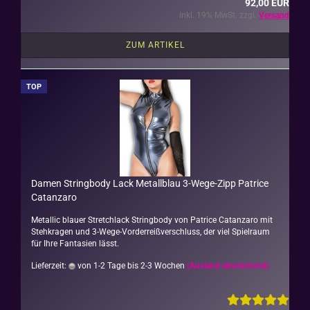
92,00 EUR
inkl. 19% MwSt. zzgl.
Versand
ZUM ARTIKEL
TOP
Damen String­bo­dy Lack Me­tall­blau 3-​Wege-​Zipp Pa­tri­ce
Ca­t­an­za­ro
Me­tal­lic blau­er Stretch­lack String­bo­dy von Pa­tri­ce Ca­t­an­za­ro mit
Steh­kra­gen und 3-​Wege-Vorderreißverschluss, der viel Spiel­raum
für Ihre Fan­ta­sien lässt.
Lieferzeit:
von 1-2 Tage bis 2-3 Wochen
(Ausland abweichend)