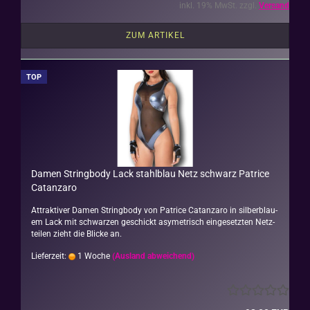
inkl. 19% MwSt. zzgl.
Versand
ZUM ARTIKEL
TOP
Damen String­bo­dy Lack stahl­blau Netz schwarz Pa­tri­ce
Ca­t­an­za­ro
At­trak­ti­ver Damen String­bo­dy von Pa­tri­ce Ca­t­an­za­ro in sil­ber­blau­
em Lack mit schwar­zen ge­schickt asy­me­trisch ein­ge­setz­ten Netz­
tei­len zieht die Bli­cke an.
Lieferzeit:
1 Woche
(Ausland abweichend)