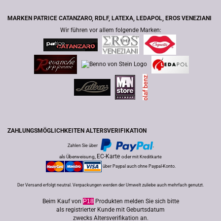
MARKEN PATRICE CATANZARO, RDLF, LATEXA, LEDAPOL, EROS VENEZIANI
Wir führen vor allem folgende Marken:
ZAHLUNGSMÖGLICHKEITEN ALTERSVERIFIKATION
Zahlen Sie über
,
EC-Karte
als Überweisung,
oder
mit Kreditkarte
über Paypal auch ohne Paypal-Konto.
Der Versand erfolgt neutral. Verpackungen werden der Umwelt zuliebe auch mehrfach genutzt.
Beim Kauf von
P18
Produkten melden Sie sich bitte
als registrierter Kunde mit Geburtsdatum
zwecks Altersverifikation an.