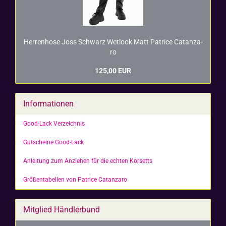
Her­ren­ho­se Joss Schwarz Wet­look Matt Pa­tri­ce Ca­t­an­za­
ro
125,00 EUR
Informationen
Good-Lack Verzeichnis
Gutscheine Good-Lack
Anleitung zum Anziehen für die echten Korsetts
Größentabellen von Patrice Catanzaro
Mitglied Händlerbund