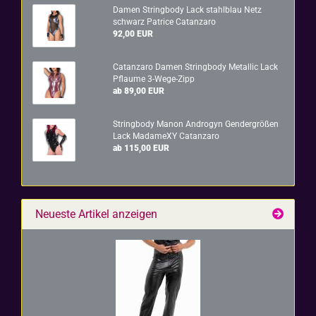
Damen String­bo­dy Lack stahl­blau Netz
schwarz Pa­tri­ce Ca­t­an­za­ro
92,00 EUR
Ca­t­an­za­ro Damen String­bo­dy Me­tal­lic Lack
Pflau­me 3-​Wege-Zipp
ab 89,00 EUR
String­bo­dy Manon An­dro­gyn Gen­der­grö­ßen
Lack Ma­dam­e­XY Ca­t­an­za­ro
ab 115,00 EUR
Neueste Artikel anzeigen