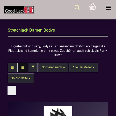
Stretchlack Damen Bodys
Figurbetont und sexy, Bodys aus glänzendem Stretchlack zeigen die
Figur, sie sind komplettiert mit etwas Zubehör oft auch schick als Party-
Outfit.
FILTER
Sortieren nach
Sortieren nach
Alle Hersteller
pro Seite
36 pro Seite
1