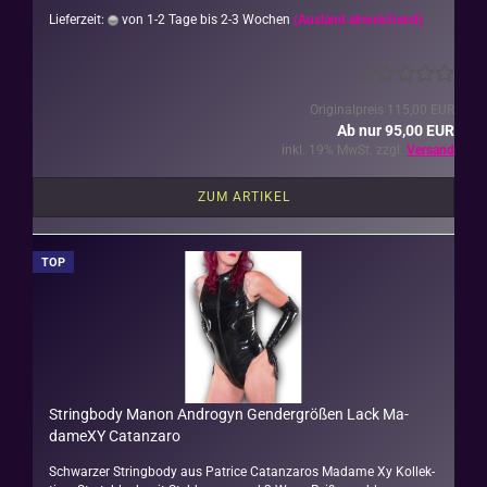
Lieferzeit:
von 1-2 Tage bis 2-3 Wochen
(Ausland abweichend)
Originalpreis 115,00 EUR
Ab nur 95,00 EUR
inkl. 19% MwSt. zzgl.
Versand
ZUM ARTIKEL
TOP
String­bo­dy Manon An­dro­gyn Gen­der­grö­ßen Lack Ma­
dam­e­XY Ca­t­an­za­ro
Schwar­zer String­bo­dy aus Pa­tri­ce Ca­t­an­za­ros Ma­dame Xy Kol­lek­