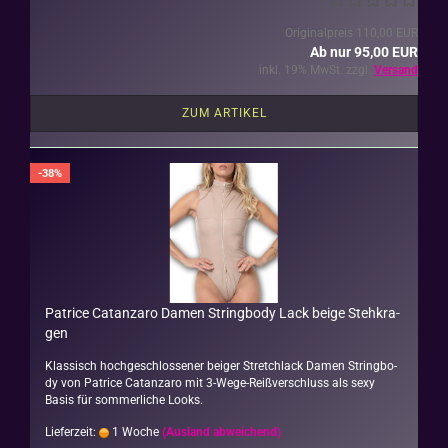
Originalpreis 110,00 EUR
Ab nur 95,00 EUR
inkl. 19% MwSt. zzgl.
Versand
ZUM ARTIKEL
-38%
Pa­tri­ce Ca­t­an­za­ro Damen String­bo­dy Lack beige Steh­kra­
gen
Klas­sisch hoch­ge­schlos­se­ner bei­ger Stretch­lack Damen String­bo­
dy von Pa­tri­ce Ca­t­an­za­ro mit 3-​Wege-Reißverschluss als sexy
Basis für som­mer­li­che Looks.
Lieferzeit:
1 Woche
(Ausland abweichend)