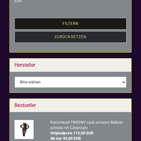
EUR
FILTERN
ZURÜCKSETZEN
Hersteller
Bestseller
Kur­z­over­all TWEENY Lack schwarz Reiß­ver­
schluss rot Ca­t­an­za­ro
Originalpreis 115,00 EUR
Ab nur 95,00 EUR