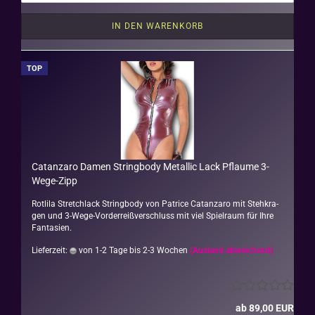
IN DEN WARENKORB
TOP
Ca­t­an­za­ro Damen String­bo­dy Me­tal­lic Lack Pflau­me 3-​
Wege-​Zipp
Rot­li­la Stretch­lack String­bo­dy von Pa­tri­ce Ca­t­an­za­ro mit Steh­kra­
gen und 3-​Wege-Vorderreißverschluss mit viel Spiel­raum für Ihre
Fan­ta­sien.
Lieferzeit:
von 1-2 Tage bis 2-3 Wochen
(Ausland abweichend)
ab 89,00 EUR