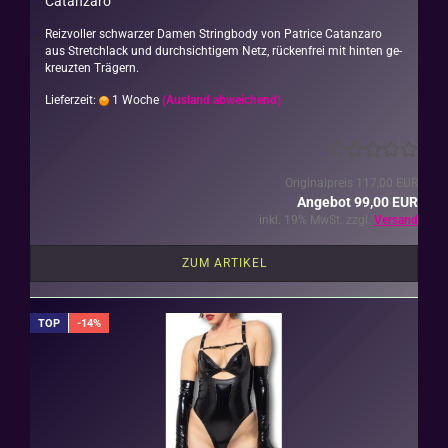
Ca­t­an­za­ro
Reiz­vol­ler schwar­zer Damen String­bo­dy von Pa­tri­ce Ca­t­an­za­ro
aus Stretch­lack und durch­sich­ti­gem Netz, rü­cken­frei mit hin­ten ge­
kreuz­ten Trä­gern.
Lieferzeit:
1 Woche
(Ausland abweichend)
Originalpreis 117,00 EUR
Angebot 99,00 EUR
inkl. 19% MwSt. zzgl.
Versand
ZUM ARTIKEL
TOP
-14%