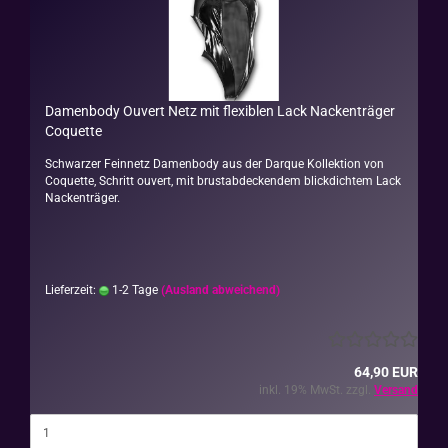
Da­men­bo­dy Ou­vert Netz mit fle­xi­blen Lack Na­cken­trä­ger
Co­quet­te
Schwar­zer Fein­netz Da­men­bo­dy aus der Dar­que Kol­lek­ti­on von
Co­quet­te, Schritt ou­vert, mit brust­ab­de­cken­dem blick­dich­tem Lack
Na­cken­trä­ger.
Lieferzeit:
1-2 Tage
(Ausland abweichend)
64,90 EUR
inkl. 19% MwSt. zzgl.
Versand