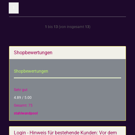
1
1
bis
13
(von insgesamt
13
)
Shopbewertungen
Shopbewertungen
Sehr gut
4.89 / 5.00
Gesamt: 75
stahlwandpool
Login - Hinweis für bestehende Kunden: Vor dem