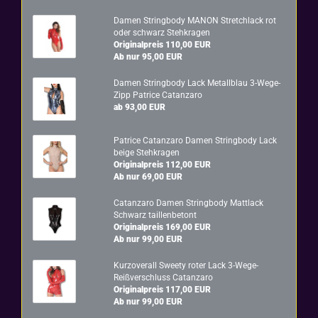
Damen String­bo­dy MANON Stretch­lack rot
oder schwarz Steh­kra­gen
Originalpreis 110,00 EUR
Ab nur 95,00 EUR
Damen String­bo­dy Lack Me­tall­blau 3-​Wege-
Zipp Pa­tri­ce Ca­t­an­za­ro
ab 93,00 EUR
Pa­tri­ce Ca­t­an­za­ro Damen String­bo­dy Lack
beige Steh­kra­gen
Originalpreis 112,00 EUR
Ab nur 69,00 EUR
Ca­t­an­za­ro Damen String­bo­dy Matt­lack
Schwarz tail­len­be­tont
Originalpreis 169,00 EUR
Ab nur 99,00 EUR
Kur­z­over­all Sweety roter Lack 3-​Wege-
Reißverschluss Ca­t­an­za­ro
Originalpreis 117,00 EUR
Ab nur 99,00 EUR