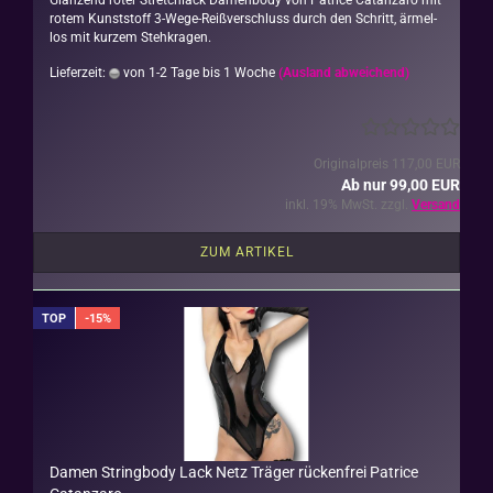
Glän­zend roter Stretch­lack Da­men­bo­dy von Pa­tri­ce Ca­t­an­za­ro mit
rotem Kunst­stoff 3-​Wege-Reißverschluss durch den Schritt, är­mel­
los mit kur­zem Steh­kra­gen.
Lieferzeit:
von 1-2 Tage bis 1 Woche
(Ausland abweichend)
Originalpreis 117,00 EUR
Ab nur 99,00 EUR
inkl. 19% MwSt. zzgl.
Versand
ZUM ARTIKEL
TOP
-15%
Damen String­bo­dy Lack Netz Trä­ger rü­cken­frei Pa­tri­ce