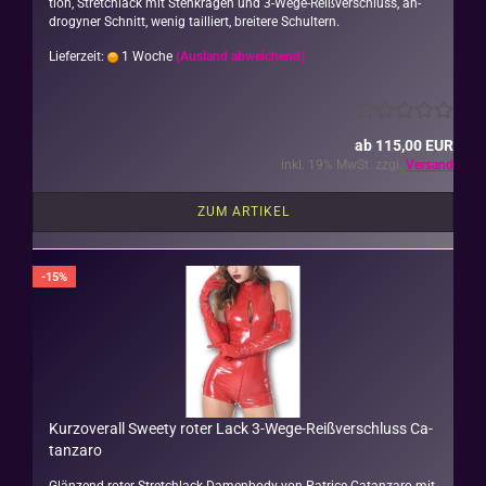
ti­on, Stretch­lack mit Steh­kra­gen und 3-​Wege-Reißverschluss, an­
dro­gy­ner Schnitt, wenig tail­liert, brei­te­re Schul­tern.
Lieferzeit:
1 Woche
(Ausland abweichend)
ab 115,00 EUR
inkl. 19% MwSt. zzgl.
Versand
ZUM ARTIKEL
-15%
Kur­z­over­all Sweety roter Lack 3-​Wege-​Reißverschluss Ca­
t­an­za­ro