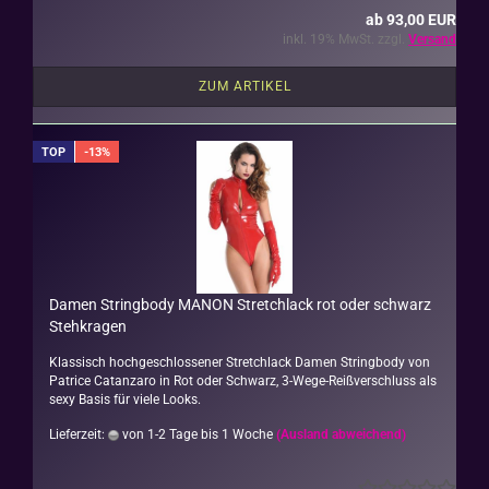
ab 93,00 EUR
inkl. 19% MwSt. zzgl.
Versand
ZUM ARTIKEL
TOP
-13%
Damen String­bo­dy MANON Stretch­lack rot oder schwarz
Steh­kra­gen
Klas­sisch hoch­ge­schlos­se­ner Stretch­lack Damen String­bo­dy von
Pa­tri­ce Ca­t­an­za­ro in Rot oder Schwarz, 3-​Wege-Reißverschluss als
sexy Basis für viele Looks.
Lieferzeit:
von 1-2 Tage bis 1 Woche
(Ausland abweichend)