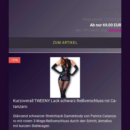
Originalpreis 112,00 EUR
Ab nur 69,00 EUR
inkl. 19% MwSt. zzgl.
Versand
ZUM ARTIKEL
-17%
Kur­z­over­all TWEENY Lack schwarz Reiß­ver­schluss rot Ca­
t­an­za­ro
Glän­zend schwar­zer Stretch­lack Da­men­bo­dy von Pa­tri­ce Ca­t­an­za­
ro mit rotem 3-​Wege-Reißverschluss durch den Schritt, är­mel­los
mit kur­zem Steh­kra­gen.