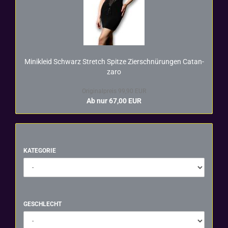
Mi­ni­kleid Schwarz Stretch Spit­ze Zier­schnü­run­gen Ca­t­an­
za­ro
Originalpreis 99,90 EUR
Ab nur 67,00 EUR
KATEGORIE
KATEGORIE
GESCHLECHT
GESCHLECHT