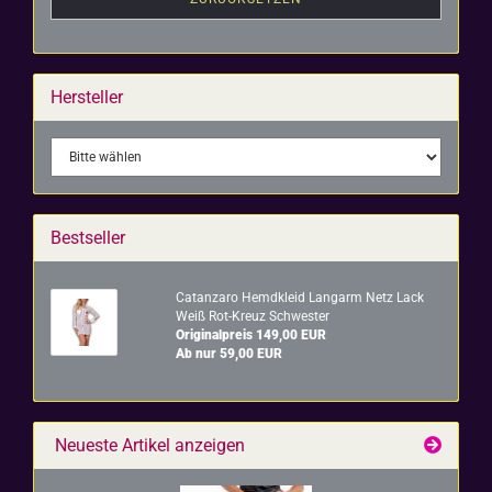
Hersteller
Bestseller
Ca­t­an­za­ro Hemd­kleid Lang­arm Netz Lack
Weiß Rot-​Kreuz Schwes­ter
Originalpreis 149,00 EUR
Ab nur 59,00 EUR
Neueste Artikel anzeigen