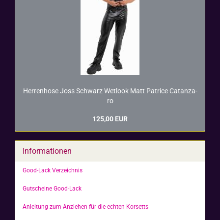
Her­ren­ho­se Joss Schwarz Wet­look Matt Pa­tri­ce Ca­t­an­za­
ro
125,00 EUR
Informationen
Good-Lack Verzeichnis
Gutscheine Good-Lack
Anleitung zum Anziehen für die echten Korsetts