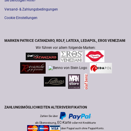
Sie benötigen Hilfe?
Versand- & Zahlungsbedingungen
Cookie Einstellungen
MARKEN PATRICE CATANZARO, RDLF, LATEXA, LEDAPOL, EROS VENEZIANI
Wir führen vor allem folgende Marken:
ZAHLUNGSMÖGLICHKEITEN ALTERSVERIFIKATION
Zahlen Sie über
,
EC-Karte
als Überweisung,
oder
mit Kreditkarte
über Paypal auch ohne Paypal-Konto.