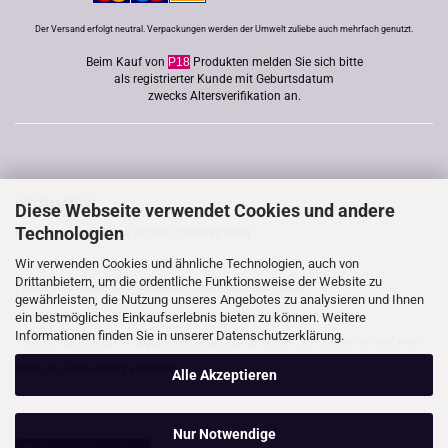
Der Versand erfolgt neutral. Verpackungen werden der Umwelt zuliebe auch mehrfach genutzt.
Beim Kauf von
P18
Produkten melden Sie sich bitte
als registrierter Kunde mit Geburtsdatum
zwecks Altersverifikation an.
INFORMATION
Diese Webseite verwendet Cookies und andere
Technologien
http://www.good-lack.de/info/sitemap.html
Wir verwenden Cookies und ähnliche Technologien, auch von
Drittanbietern, um die ordentliche Funktionsweise der Website zu
Produktfoto-Hinweis für den gesamten Inhalt dieser Seite:
gewährleisten, die Nutzung unseres Angebotes zu analysieren und Ihnen
*In den einzelnen Artikelbeschreibungen nicht aufgeführte, jedoch zur
ein bestmögliches Einkaufserlebnis bieten zu können. Weitere
Informationen finden Sie in unserer
Datenschutzerklärung.
Veranschaulichung mit abgebildete Gegenstände dienen der Dekoration und sind
nicht im Lieferumfang enthalten.
Alle Akzeptieren
Nur Notwendige