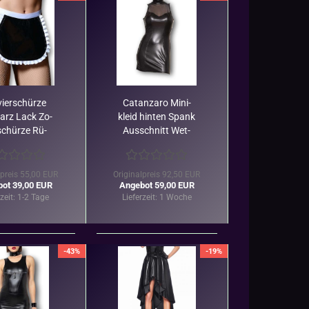
vier­schür­ze
Ca­t­an­za­ro Mi­ni­
arz Lack Zo­
kleid hin­ten Spank
schür­ze Rü­
Aus­schnitt Wet­
Weiß Ca­t­an­
look Schwarz
za­ro
lpreis 55,00 EUR
Originalpreis 92,50 EUR
ot 39,00 EUR
Angebot 59,00 EUR
rzeit:
1-2 Tage
Lieferzeit:
1 Woche
-43%
-19%