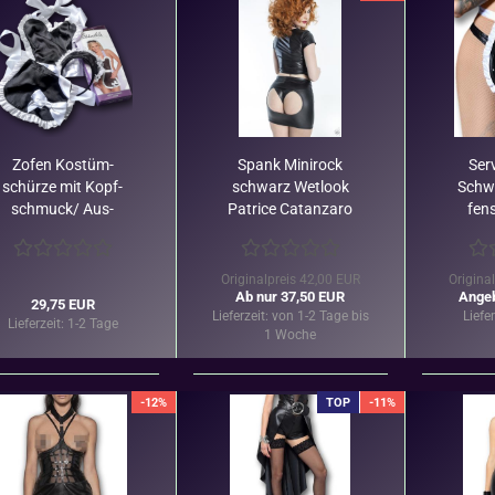
Zofen Kos­tüm­
Spank Mi­ni­rock
Ser­
schür­ze mit Kopf­
schwarz Wet­look
Schw
schmuck/ Aus­
Pa­tri­ce Ca­t­an­za­ro
fen­
lauf­ar­ti­kel
sche 
Originalpreis 42,00 EUR
Origina
Ab nur 37,50 EUR
Angeb
29,75 EUR
Lieferzeit:
von 1-2 Tage bis
Liefe
Lieferzeit:
1-2 Tage
1 Woche
-12%
TOP
-11%