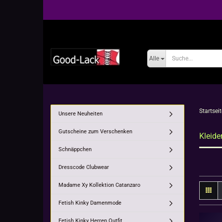
Alle
Startseit
Unsere Neuheiten
Gutscheine zum Verschenken
Kleide
Schnäppchen
Dresscode Clubwear
Madame Xy Kollektion Catanzaro
Fetish Kinky Damenmode
Fetish Kinky Herren Outfit