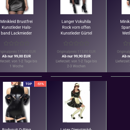
Mi­ni­kleid Brust­frei
Lan­ger Vo­kuhi­la
Mi­ni­
Kunst­le­der Hals­
Rock vorn offen
Span
band Lack­mie­der
Kunst­le­der Gür­tel
Wet­l
Ca­t­an­za­ro
Ca­t­an­za­ro
Ca
riginalpreis 113,00 EUR
Originalpreis 113,00 EUR
Original
Ab nur 99,00 EUR
Ab nur 99,90 EUR
Ab n
eferzeit:
von 1-2 Tage bis
Lieferzeit:
von 1-2 Tage bis
Lieferzeit
1 Woche
2-3 Wochen
TOP
-51%
Bo­dy­suit O-​Ring
Latex Dienst­mäd­