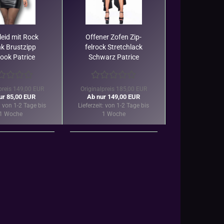
kleid mit Rock
Of­fe­ner Zofen Zip­
k Brust­zipp
fel­rock Stretch­lack
ook Pa­tri­ce
Schwarz Pa­tri­ce
­t­an­za­ro
Ca­t­an­za­ro
preis 149,00 EUR
Originalpreis 185,00 EUR
ur 85,00 EUR
Ab nur 149,00 EUR
:
von 1-2 Tage bis
Lieferzeit:
von 1-2 Tage bis
1 Woche
1 Woche