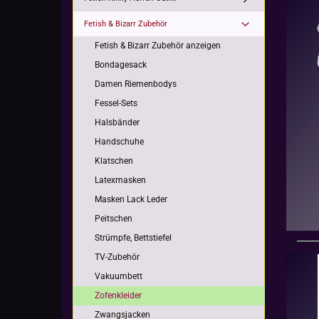
Fetish & Bizarr Zubehör
Fetish & Bizarr Zubehör anzeigen
Bondagesack
Damen Riemenbodys
Fessel-Sets
Halsbänder
Handschuhe
Klatschen
Latexmasken
Masken Lack Leder
Peitschen
Strümpfe, Bettstiefel
TV-Zubehör
Vakuumbett
Zofenkleider
Zwangsjacken