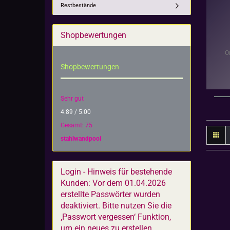
Restbestände
Shopbewertungen
O
Shopbewertungen
Sehr gut
4.89 / 5.00
Gesamt: 75
stahlwandpool
Login - Hinweis für bestehende
Kunden: Vor dem 01.04.2026
erstellte Passwörter wurden
deaktiviert. Bitte nutzen Sie die
‚Passwort vergessen‘ Funktion,
um ein neues zu erstellen.