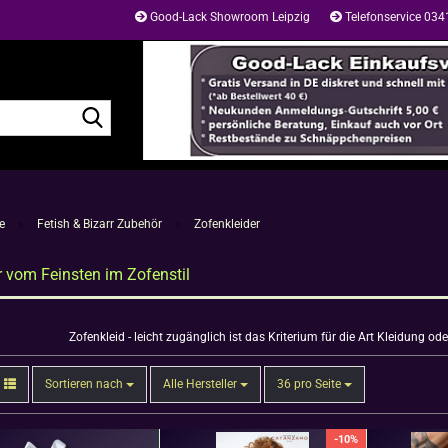
Good-Lack Showroom Leipzig
Telefonservice 03
Suche...
e
»
Fetish & Bizarr Zubehör
»
Zofenkleider
r vom Feinsten im Zofenstil
Zofenkleid - leicht zugänglich ist das Kriterium für die Art Kleidung o
Sortieren nach
pro Seite
Sortieren nach
Alle Hersteller
36 pro Seite
-10%