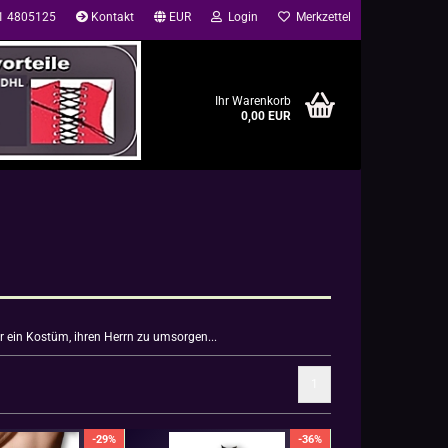
41 4805125
Kontakt
EUR
Login
Merkzettel
Ihr Warenkorb
0,00 EUR
der ein Kostüm, ihren Herrn zu umsorgen...
1
-29%
-36%