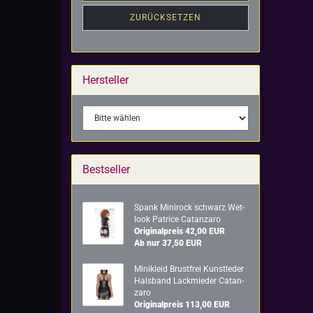
ZURÜCKSETZEN
Hersteller
Bestseller
Spank Mi­ni­rock schwarz Wet­
look Pa­tri­ce Ca­t­an­za­ro
Originalpreis 42,00 EUR
Ab nur 37,50 EUR
Mi­ni­kleid Brust­frei Kunst­le­der
Hals­band Lack­mie­der Ca­t­an­
za­ro
Originalpreis 113,00 EUR