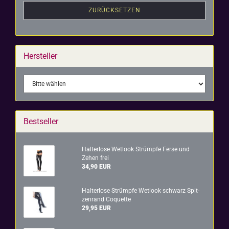
ZURÜCKSETZEN
Hersteller
Bestseller
Hal­ter­lo­se Wet­look Strümp­fe Ferse und
Zehen frei
34,90 EUR
Hal­ter­lo­se Strümp­fe Wet­look schwarz Spit­
zen­rand Co­quet­te
29,95 EUR