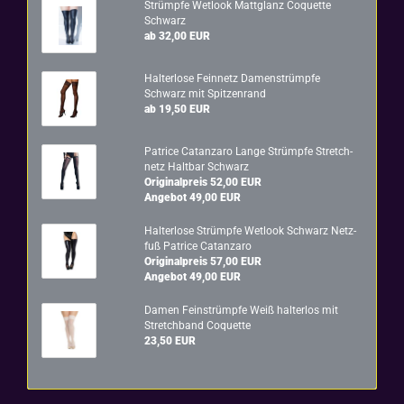
Strümp­fe Wet­look Matt­glanz Co­quet­te
Schwarz
ab 32,00 EUR
Hal­ter­lo­se Fein­netz Da­men­strümp­fe
Schwarz mit Spit­zen­rand
ab 19,50 EUR
Pa­tri­ce Ca­t­an­za­ro Lange Strümp­fe Stretch­
netz Halt­bar Schwarz
Originalpreis 52,00 EUR
Angebot 49,00 EUR
Hal­ter­lo­se Strümp­fe Wet­look Schwarz Netz­
fuß Pa­tri­ce Ca­t­an­za­ro
Originalpreis 57,00 EUR
Angebot 49,00 EUR
Damen Fein­strümp­fe Weiß hal­ter­los mit
Stretch­band Co­quet­te
23,50 EUR