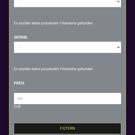
Es wurden keine passenden Filterwerte gefunden.
GRÖSSE
GRÖSSE
Es wurden keine passenden Filterwerte gefunden.
PREIS
PREIS
-
Preis bis
EUR
FILTERN