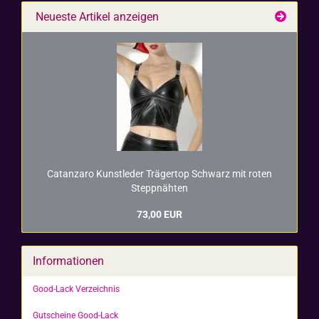
Neueste Artikel anzeigen
Ca­t­an­za­ro Kunst­le­der Trä­ger­top Schwarz mit roten
Stepp­näh­ten
73,00 EUR
Informationen
Good-Lack Verzeichnis
Gutscheine Good-Lack