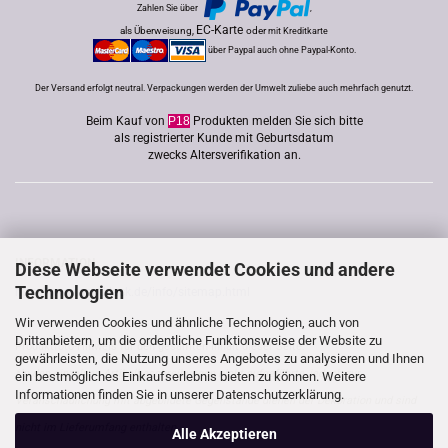
Zahlen Sie über
,
EC-Karte
als Überweisung,
oder
mit Kreditkarte
über Paypal auch ohne Paypal-Konto.
Der Versand erfolgt neutral. Verpackungen werden der Umwelt zuliebe auch mehrfach genutzt.
Beim Kauf von
P18
Produkten melden Sie sich bitte
als registrierter Kunde mit Geburtsdatum
zwecks Altersverifikation an.
INFORMATION
Diese Webseite verwendet Cookies und andere
Technologien
http://www.good-lack.de/info/sitemap.html
Wir verwenden Cookies und ähnliche Technologien, auch von
Drittanbietern, um die ordentliche Funktionsweise der Website zu
Produktfoto-Hinweis für den gesamten Inhalt dieser Seite:
gewährleisten, die Nutzung unseres Angebotes zu analysieren und Ihnen
*In den einzelnen Artikelbeschreibungen nicht aufgeführte, jedoch zur
ein bestmögliches Einkaufserlebnis bieten zu können. Weitere
Informationen finden Sie in unserer
Datenschutzerklärung.
Veranschaulichung mit abgebildete Gegenstände dienen der Dekoration und sind
nicht im Lieferumfang enthalten.
Alle Akzeptieren