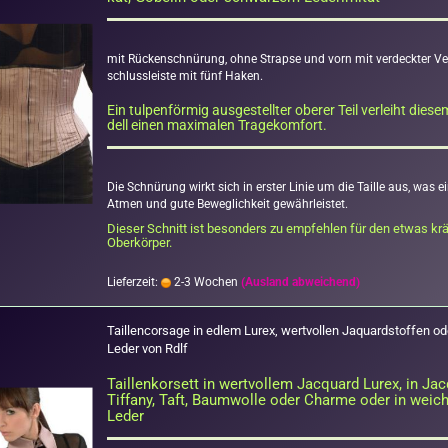
mit Rü­cken­schnü­rung, ohne Strap­se und vorn mit ver­deck­ter Ve
schluss­leis­te mit fünf Haken.
Ein tul­pen­för­mig aus­ge­stell­ter obe­rer Teil ver­leiht die­
dell einen ma­xi­ma­len Tra­ge­kom­fort.
Die Schnü­rung wirkt sich in ers­ter Linie um die Tail­le aus, was ein
Atmen und gute Be­weg­lich­keit ge­währ­leis­tet.
Die­ser Schnitt ist be­son­ders zu emp­feh­len für den etwas kräf
Ober­kör­per.
Lieferzeit:
2-3 Wochen
(Ausland abweichend)
Tail­len­cor­sa­ge in edlem Lurex, wert­vol­len Jaquard­stof­fen od
Leder von Rdlf
Tail­len­kor­sett in wert­vol­lem Jac­quard Lurex, in Ja
Tif­fa­ny, Taft, Baum­wol­le oder Charme oder in wei­
Leder