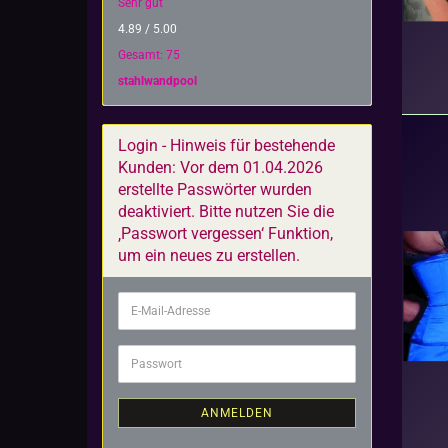
Sehr gut
4.89 / 5.00
Gesamt: 75
stahlwandpool
Login - Hinweis für bestehende
Kunden: Vor dem 01.04.2026
erstellte Passwörter wurden
deaktiviert. Bitte nutzen Sie die
‚Passwort vergessen‘ Funktion,
um ein neues zu erstellen.
E-
Mail-
Adresse
Passwort
ANMELDEN