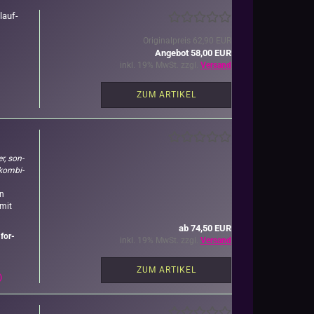
­lauf­
Originalpreis 62,90 EUR
Angebot 58,00 EUR
inkl. 19% MwSt. zzgl.
Versand
ZUM ARTIKEL
er, son­
kom­bi­
in
 mit
ab 74,50 EUR
e
for­
inkl. 19% MwSt. zzgl.
Versand
ZUM ARTIKEL
)