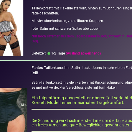
Tail­len­kor­sett mit Ha­ken­leis­te vorn, hin­ten zum Schnü­ren, ring
ra­de ge­schnit­ten.
Mit vier ab­nehm­ba­ren, ver­stell­ba­ren Strap­sen.
roter Satin mit schwar­zer Spit­ze über­zo­gen
Nur noch lie­fer­bar aus dem La­ger­be­stand in Rot/Schwarz in Gr
(40).
Lieferzeit:
1-2 Tage
(Ausland abweichend)
Ech­tes Tail­len­kor­sett in Satin, Lack, Jeans in sehr vie­len Far
Rdlf
Satin-​Taillenkorsett in vie­len Far­ben mit Rü­cken­schnü­rung, ohn
se und mit ver­deck­ter Ver­schluss­leis­te mit fünf Haken.
Ein tul­pen­för­mig aus­ge­stell­ter obe­rer Teil ver­leiht
Kor­sett Mo­dell einen ma­xi­ma­len Tra­ge­kom­fort.
Die Schnü­rung wirkt sich in ers­ter Linie um die Tail­le au
ein frei­es Atmen und gute Be­weg­lich­keit ge­währ­leis­tet.