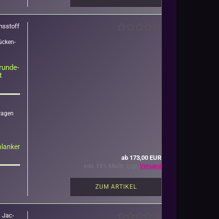
ns­stoff
ü­cken­
run­de­
t
ra­gen
hlan­ker
ab 173,00 EUR
inkl. 19% MwSt. zzgl.
Versand
ZUM ARTIKEL
, Jac­