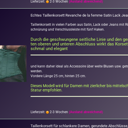
Lieferzeit:
2-3 Wochen
(Ausland abweichend)
Ech­tes Tail­len­kor­sett Re­van­che de la femme Satin Lack Jea
Tail­len­kor­sett in vie­len Far­ben aus Satin, Lack oder Jeans mit R
schnü­rung und Ver­schluss­leis­te mit fünf Haken.
Durch die ge­schwun­ge­ne seit­li­che Linie und den ge­
ten obe­ren und un­te­ren Ab­schluss wirkt das Kor­set
schmal und ele­gant
und kann daher ideal als Ac­ces­soire über weite Blu­sen usw. ge­t
wer­den.
Vor­de­re Länge 25 cm, hin­ten 25 cm.
Die­ses Mo­dell wird für Damen mit zier­li­cher bis mit­tel­sc
Sta­tur emp­foh­len.
Lieferzeit:
2-3 Wochen
(Ausland abweichend)
Tail­len­kor­sett für schlan­ke­re Damen, ge­run­de­te Ab­schlüs­se