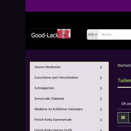
Alle
Startseit
Unsere Neuheiten
Gutscheine zum Verschenken
Taille
Schnäppchen
Dresscode Clubwear
Oft a
Madame Xy Kollektion Catanzaro
Fetish Kinky Damenmode
Fetish Kinky Herren Outfit