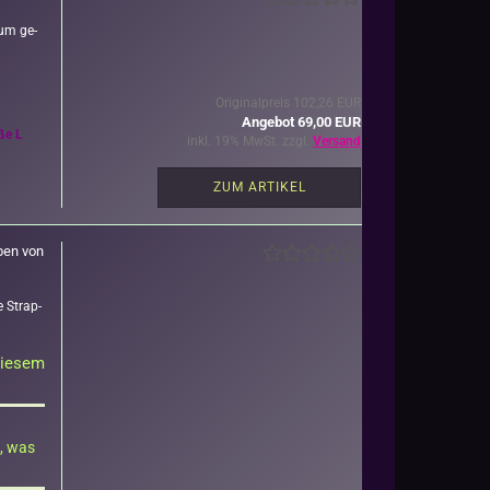
s­um ge­
Originalpreis 102,26 EUR
Angebot 69,00 EUR
öße L
inkl. 19% MwSt. zzgl.
Versand
ZUM ARTIKEL
­ben von
e Strap­
 die­sem
s, was