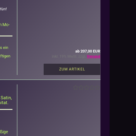
 fünf
sem Mo­
as ein
ab 207,00 EUR
­ti­gen
inkl. 19% MwSt. zzgl.
Versand
ZUM ARTIKEL
 Satin,
­tat.
ßi­ge