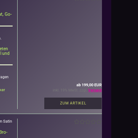
at, Go­
.
e­ten
al und
ra­gen
ab 199,00 EUR
­ker
inkl. 19% MwSt. zzgl.
Versand
ZUM ARTIKEL
em Satin
 Bro­