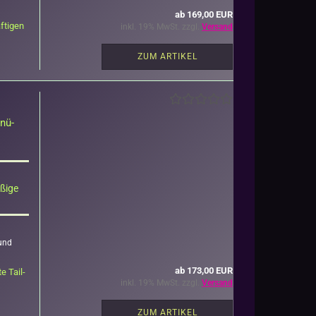
ab 169,00 EUR
­ti­gen
inkl. 19% MwSt. zzgl.
Versand
ZUM ARTIKEL
hnü­
ßi­ge
 und
ab 173,00 EUR
te Tail­
inkl. 19% MwSt. zzgl.
Versand
ZUM ARTIKEL