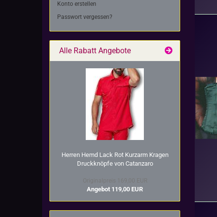
Konto erstellen
Passwort vergessen?
Alle Rabatt Angebote
Her­ren Hemd Lack Rot Kurz­arm Kra­gen
Druck­knöp­fe von Ca­t­an­za­ro
Originalpreis 169,00 EUR
Angebot 119,00 EUR