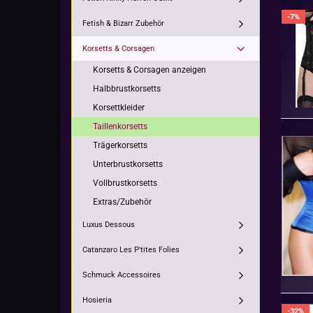
-7%
Fetish & Bizarr Zubehör
Korsetts & Corsagen
Korsetts & Corsagen anzeigen
Halbbrustkorsetts
Korsettkleider
Taillenkorsetts
Trägerkorsetts
Unterbrustkorsetts
Vollbrustkorsetts
Extras/Zubehör
Luxus Dessous
Catanzaro Les P'tites Folies
Schmuck Accessoires
Hosieria
-32%