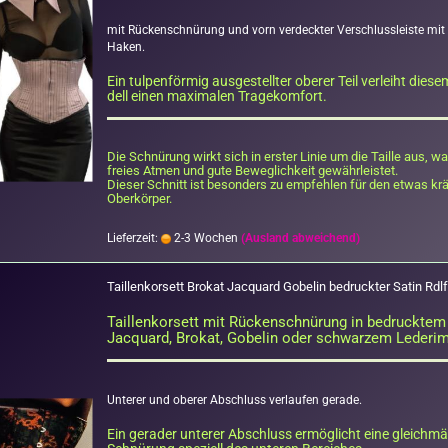
mit Rü­cken­schnü­rung und vorn ver­deck­ter Ver­schluss­leis­te mit
Haken.
Ein tul­pen­för­mig aus­ge­stell­ter obe­rer Teil ver­leiht die­
dell einen ma­xi­ma­len Tra­ge­kom­fort.
Die Schnü­rung wirkt sich in ers­ter Linie um die Tail­le aus, w
frei­es Atmen und gute Be­weg­lich­keit ge­währ­leis­tet.
Die­ser Schnitt ist be­son­ders zu emp­feh­len für den etwas kräf
Ober­kör­per.
Lieferzeit:
2-3 Wochen
(Ausland abweichend)
Tail­len­kor­sett Bro­kat Jac­quard Go­be­lin be­druck­ter Satin Rdlf
Tail­len­kor­sett mit Rü­cken­schnü­rung in be­druck­tem
Jac­quard, Bro­kat, Go­be­lin oder schwar­zem Le­der­imi
Un­te­rer und obe­rer Ab­schluss ver­lau­fen ge­ra­de.
Ein ge­ra­der un­te­rer Ab­schluss er­mög­licht eine gleich­mä­