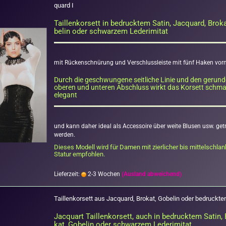
quard I
Tail­len­kor­sett in be­druck­tem Satin, Jac­quard, Bro­k
be­lin oder schwar­zem Le­der­imi­tat
mit Rü­cken­schnü­rung und Ver­schluss­leis­te mit fünf Haken vorn
Durch die ge­schwun­ge­ne seit­li­che Linie und den ge­run­d
obe­ren und un­te­ren Ab­schluss wirkt das Kor­sett schm
ele­gant
und kann daher ideal als Ac­ces­soire über weite Blu­sen usw. ge­t
wer­den.
Die­ses Mo­dell wird für Damen mit zier­li­cher bis mit­tel­schlan
Sta­tur emp­foh­len.
Lieferzeit:
2-3 Wochen
(Ausland abweichend)
Tail­len­kor­sett aus Jac­quard, Bro­kat, Go­be­lin oder be­druck­t
Jac­quart Tail­len­kor­sett, auch in be­druck­tem Satin,
kat, Go­be­lin oder schwar­zem Le­der­imi­tat