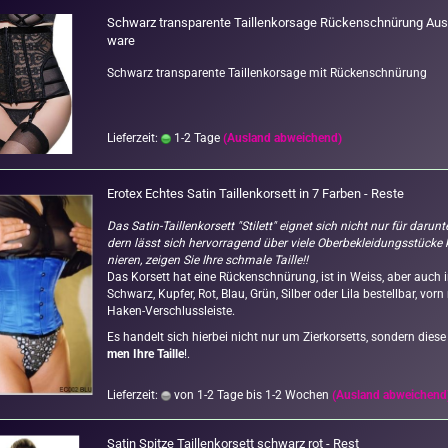
Schwarz trans­pa­ren­te Tail­len­kor­sa­ge Rü­cken­schnü­rung Aus
wa­re
Schwarz trans­pa­ren­te Tail­len­kor­sa­ge mit Rü­cken­schnü­rung
Lieferzeit:
1-2 Tage
(Ausland abweichend)
Ero­tex Ech­tes Satin Tail­len­kor­sett in 7 Far­ben - Reste
Das Satin-​Taillenkorsett "Sti­lett" eig­net sich nicht nur für dar­un­t
dern lässt sich her­vor­ra­gend über viele Ober­be­klei­dungs­stü­cke 
nie­ren, zei­gen Sie Ihre schma­le Tail­le!!
Das Kor­sett hat eine Rü­cken­schnü­rung, ist in Weiss, aber auch 
Schwarz, Kup­fer, Rot, Blau, Grün, Sil­ber oder Lila be­stell­bar, vorn
Haken-​Verschlussleiste.
Es han­delt sich hier­bei nicht nur um Zier­kor­setts, son­dern dies
men Ihre Tail­le
!.
Lieferzeit:
von 1-2 Tage bis 1-2 Wochen
(Ausland abweichend
Satin Spit­ze Tail­len­kor­sett schwarz rot - Rest