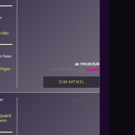
r­
sem Mo­
 frei­es
ab 199,00 EUR
­ti­gen
inkl. 19% MwSt. zzgl.
Versand
ZUM ARTIKEL
er
c­quard
chem