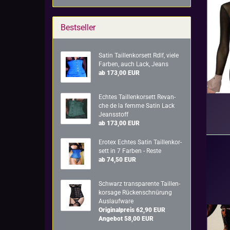
Bestseller
Satin Tail­len­kor­sett Rdlf, viele
Far­ben, auch Lack, Jeans
ab 173,00 EUR
Ech­tes Tail­len­kor­sett Re­van­
che de la femme Satin Lack
Jeans­stoff
ab 173,00 EUR
Ero­tex Ech­tes Satin Tail­len­kor­
sett in 7 Far­ben - Reste
ab 74,50 EUR
Schwarz trans­pa­ren­te Tail­len­
kor­sa­ge Rü­cken­schnü­rung
Aus­lauf­wa­re
Originalpreis 62,90 EUR
Angebot 58,00 EUR