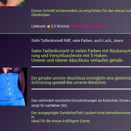
Die­ser Schnitt ist be­son­ders zu emp­feh­len für den etwas kräf
Ober­kör­per.
Lieferzeit:
2-3 Wochen
(Ausland abweichend)
Satin Tail­len­kor­sett Rdlf, viele Far­ben, auch Lack, Jeans
Satin-​Taillenkorsett in vie­len Far­ben mit Rü­cken­sc
rung und Ver­schluss­leis­te mit 5 Haken.
Un­te­rer und obe­rer Ab­schluss ver­lau­fen ge­ra­de.
Ein ge­ra­der un­te­rer Ab­schluss er­mög­licht eine gleich­mä­
Schnü­rung spe­zi­ell des un­te­ren Be­rei­ches.
Das ver­hin­dert un­schö­ne Ein­schnü­run­gen an kri­ti­schen Zonen
sorgt für per­fek­ten Sitz.
Der aus­ge­präg­te Sand­uhr­ef­fekt zau­bert eine be­mer­kens­wer­
le.
Ideal für die etwas kräf­ti­ge­re Dame.