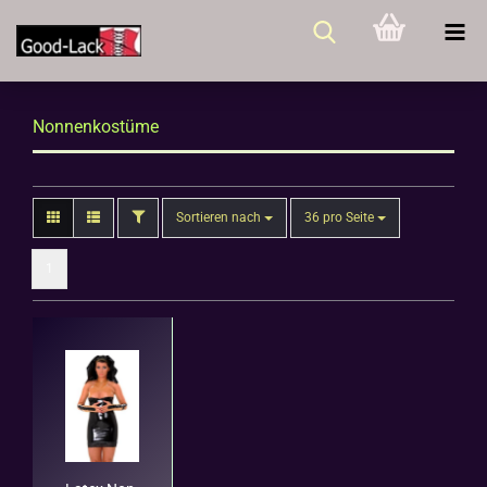
Nonnenkostüme
FILTER
Sortieren nach
pro Seite
Sortieren nach
36 pro Seite
1