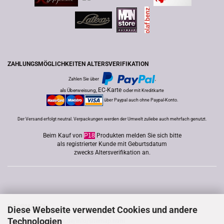
ZAHLUNGSMÖGLICHKEITEN ALTERSVERIFIKATION
Zahlen Sie über
,
EC-Karte
als Überweisung,
oder
mit Kreditkarte
über Paypal auch ohne Paypal-Konto.
Der Versand erfolgt neutral. Verpackungen werden der Umwelt zuliebe auch mehrfach genutzt.
Beim Kauf von
P18
Produkten melden Sie sich bitte
als registrierter Kunde mit Geburtsdatum
zwecks Altersverifikation an.
INFORMATION
Diese Webseite verwendet Cookies und andere
Technologien
http://www.good-lack.de/info/sitemap.html