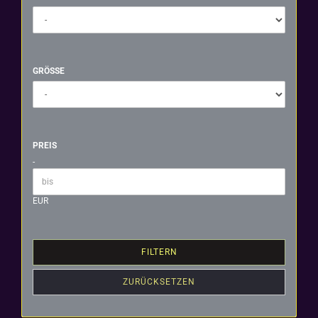
GRÖSSE
GRÖSSE
PREIS
PREIS
-
Preis bis
EUR
FILTERN
ZURÜCKSETZEN