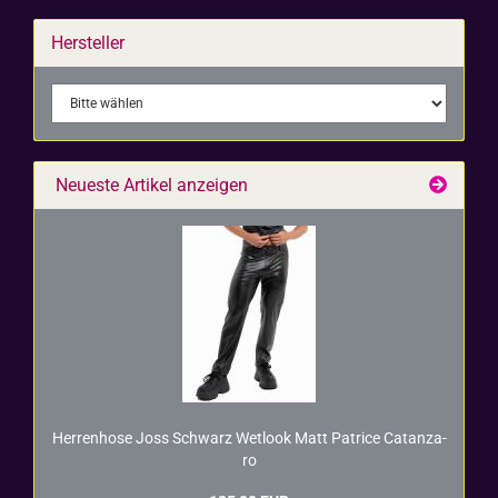
Hersteller
Neueste Artikel anzeigen
Her­ren­ho­se Joss Schwarz Wet­look Matt Pa­tri­ce Ca­t­an­za­
ro