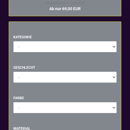
Originalpreis 112,00 EUR
Ab nur 69,00 EUR
KATEGORIE
KATEGORIE
GESCHLECHT
GESCHLECHT
FARBE
FARBE
MATERIAL
MATERIAL