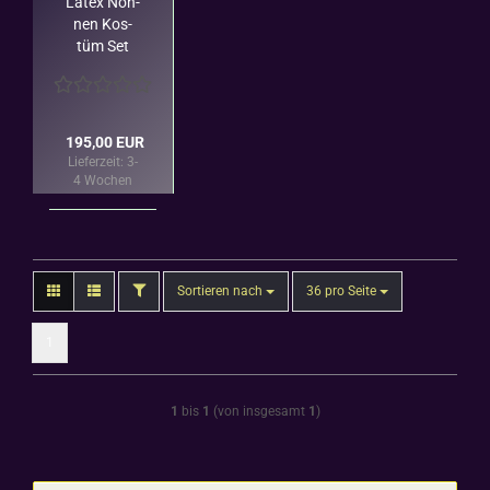
Latex Non­
nen Kos­
tüm Set
Kleid Arm­
stul­pen
Haube
Anita Berg
195,00 EUR
Lieferzeit:
3-
4 Wochen
FILTER
Sortieren nach
pro Seite
Sortieren nach
36 pro Seite
1
1
bis
1
(von insgesamt
1
)