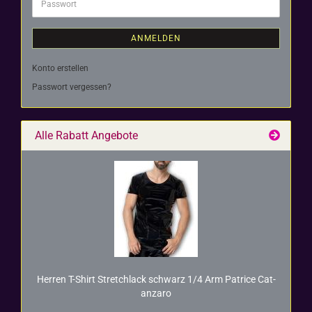
Passwort
ANMELDEN
Konto erstellen
Passwort vergessen?
Alle Rabatt Angebote
Her­ren T-​Shirt Stretch­lack schwarz 1/4 Arm Pa­tri­ce Ca­t­
an­za­ro