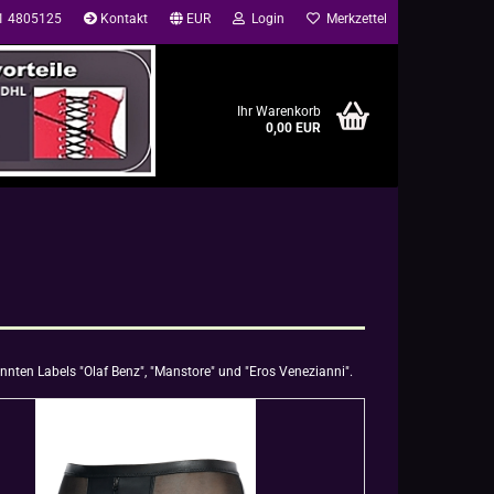
41 4805125
Kontakt
EUR
Login
Merkzettel
Ihr Warenkorb
0,00 EUR
nten Labels "Olaf Benz", "Manstore" und "Eros Venezianni".