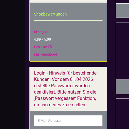
Shopbewertungen
Sehr gut
4.89 / 5.00
Gesamt: 75
stahlwandpool
Login - Hinweis für bestehende
Kunden: Vor dem 01.04.2026
erstellte Passwörter wurden
deaktiviert. Bitte nutzen Sie die
‚Passwort vergessen‘ Funktion,
um ein neues zu erstellen.
E-
Mail-