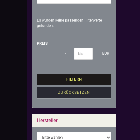
Es wurden keine passenden Filterwerte
gefunden.
PREIS
PREIS
Preis bis
-
EUR
FILTERN
ZURÜCKSETZEN
Hersteller