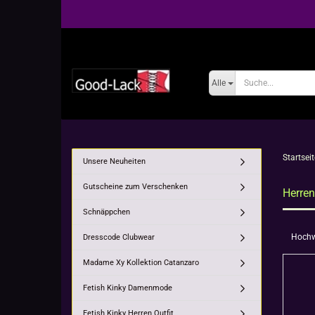
Alle
Startseit
Unsere Neuheiten
Gutscheine zum Verschenken
Herre
Schnäppchen
Hochwe
Dresscode Clubwear
Madame Xy Kollektion Catanzaro
Fetish Kinky Damenmode
Fetish Kinky Herren Outfit