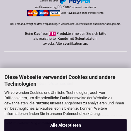
Zahlen Sie über
,
EC-Karte
als Überweisung,
oder
mit Kreditkarte
über Paypal auch ohne Paypal-Konto.
Der Versand erfolgt neutral. Verpackungen werden der Umwelt zuliebe auch mehrfach genutzt.
Beim Kauf von
P18
Produkten melden Sie sich bitte
als registrierter Kunde mit Geburtsdatum
zwecks Altersverifikation an.
INFORMATION
Diese Webseite verwendet Cookies und andere
Technologien
http://www.good-lack.de/info/sitemap.html
Wir verwenden Cookies und ähnliche Technologien, auch von
Drittanbietern, um die ordentliche Funktionsweise der Website zu
Produktfoto-Hinweis für den gesamten Inhalt dieser Seite:
gewährleisten, die Nutzung unseres Angebotes zu analysieren und Ihnen
*In den einzelnen Artikelbeschreibungen nicht aufgeführte, jedoch zur
ein bestmögliches Einkaufserlebnis bieten zu können. Weitere
Informationen finden Sie in unserer
Datenschutzerklärung.
Veranschaulichung mit abgebildete Gegenstände dienen der Dekoration und sind
nicht im Lieferumfang enthalten.
Alle Akzeptieren