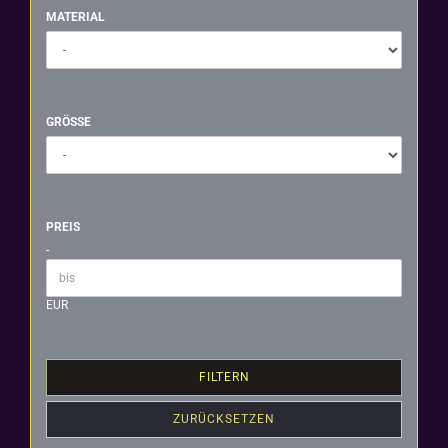
MATERIAL
MATERIAL
GRÖSSE
GRÖSSE
PREIS
PREIS
-
Preis bis
EUR
FILTERN
ZURÜCKSETZEN