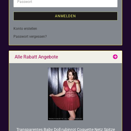
Passwort
ANMELDEN
Konto erstellen
Passwort vergessen?
Alle Rabatt Angebote
Trans­pa­ren­tes Baby Doll ru­bin­rot Co­quet­te Netz Spit­ze