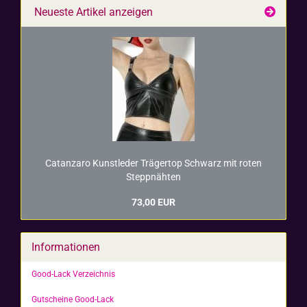
Neueste Artikel anzeigen
Ca­t­an­za­ro Kunst­le­der Trä­ger­top Schwarz mit roten
Stepp­näh­ten
73,00 EUR
Informationen
Good-Lack Verzeichnis
Gutscheine Good-Lack