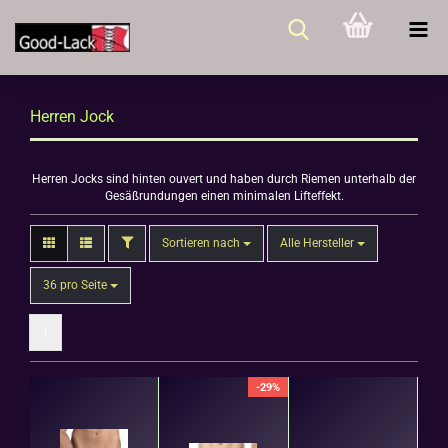
Herren Jock
Herren Jocks sind hinten ouvert und haben durch Riemen unterhalb der
Gesäßrundungen einen minimalen Lifteffekt.
FILTER
Sortieren nach
Sortieren nach
Alle Hersteller
pro Seite
36 pro Seite
1
-29%