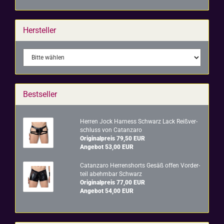
Hersteller
Bestseller
Her­ren Jock Harness Schwarz Lack Reiß­ver­
schluss von Ca­t­an­za­ro
Originalpreis 79,50 EUR
Angebot 53,00 EUR
Ca­t­an­za­ro Her­rens­horts Gesäß offen Vor­der­
teil abehm­bar Schwarz
Originalpreis 77,00 EUR
Angebot 54,00 EUR