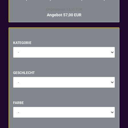
Originalpreis 63,50 EUR
Angebot 57,00 EUR
KATEGORIE
KATEGORIE
GESCHLECHT
GESCHLECHT
FARBE
FARBE