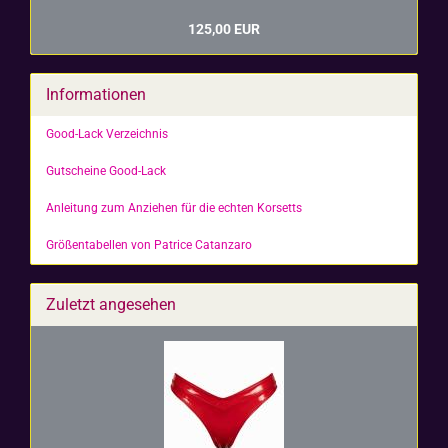
125,00 EUR
Informationen
Good-Lack Verzeichnis
Gutscheine Good-Lack
Anleitung zum Anziehen für die echten Korsetts
Größentabellen von Patrice Catanzaro
Zuletzt angesehen