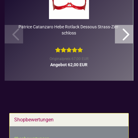
Pa­tri­ce Ca­t­an­za­ro Hebe Rot­lack Des­sous Strass-​​Zier­
schloss
Originalpreis 67,00 EUR
Angebot 62,00 EUR
Shopbewertungen