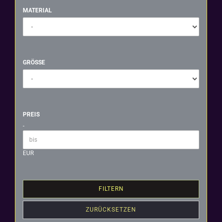
MATERIAL
MATERIAL
GRÖSSE
GRÖSSE
PREIS
PREIS
-
Preis bis
EUR
FILTERN
ZURÜCKSETZEN