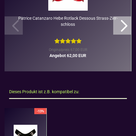
Pa­tri­ce Ca­t­an­za­ro Hebe Rot­lack Des­sous Strass-​​Zier­
schloss
Originalpreis 67,00 EUR
Angebot 62,00 EUR
Dieses Produkt ist z.B. kompatibel zu:
-13%