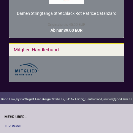
Damen Stringtan­ga Stretch­lack Rot Pa­tri­ce Ca­t­an­za­ro
Originalpreis 45,00 EUR
Ab nur 39,00 EUR
Mitglied Händlerbund
Good-Lack, Sylvia Weigelt, Landsberger Straße 87, 04157 Leipzig, Deutschland, service@good-lack.de
MEHR ÜBER...
Impressum