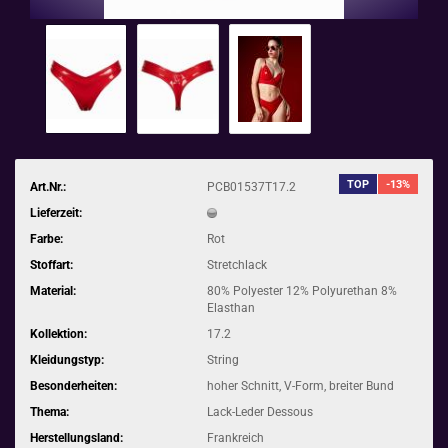
TOP
-13%
Art.Nr.:
PCB01537T17.2
Lieferzeit:
Farbe:
Rot
Stoffart:
Stretchlack
Material:
80% Polyester 12% Polyurethan 8%
Elasthan
Kollektion:
17.2
Kleidungstyp:
String
Besonderheiten:
hoher Schnitt, V-Form, breiter Bund
Thema:
Lack-Leder Dessous
Herstellungsland:
Frankreich