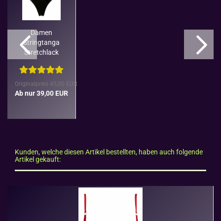
Damen
String­tan­ga
Stretch­lack
schwarz
Hoher Bund
Ca­t­an­za­ro
Originalpreis 45,00 EUR
Ab nur 39,00 EUR
Kunden, welche diesen Artikel bestellten, haben auch folgende
Artikel gekauft: