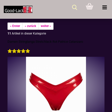
« Erster
« zurück
weiter »
11
Artikel in dieser Kategorie
Damen Stringtan­ga Stretch­lack Rot Pa­tri­ce Ca­t­an­za­ro