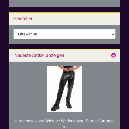
Hersteller
Neueste Artikel anzeigen
Her­ren­ho­se Joss Schwarz Wet­look Matt Pa­tri­ce Ca­t­an­za­
ro