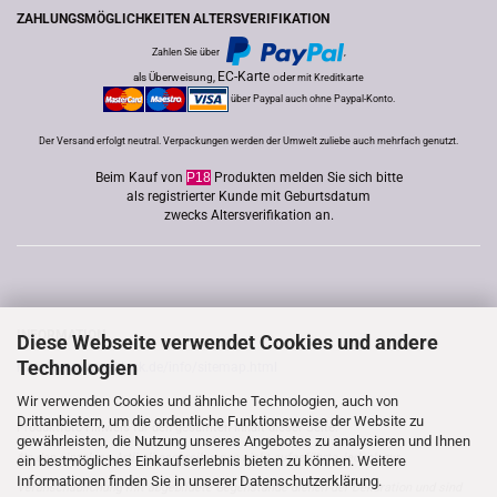
ZAHLUNGSMÖGLICHKEITEN ALTERSVERIFIKATION
Zahlen Sie über
,
EC-Karte
als Überweisung,
oder
mit Kreditkarte
über Paypal auch ohne Paypal-Konto.
Der Versand erfolgt neutral. Verpackungen werden der Umwelt zuliebe auch mehrfach genutzt.
Beim Kauf von
P18
Produkten melden Sie sich bitte
als registrierter Kunde mit Geburtsdatum
zwecks Altersverifikation an.
INFORMATION
Diese Webseite verwendet Cookies und andere
Technologien
http://www.good-lack.de/info/sitemap.html
Wir verwenden Cookies und ähnliche Technologien, auch von
Drittanbietern, um die ordentliche Funktionsweise der Website zu
Produktfoto-Hinweis für den gesamten Inhalt dieser Seite:
gewährleisten, die Nutzung unseres Angebotes zu analysieren und Ihnen
*In den einzelnen Artikelbeschreibungen nicht aufgeführte, jedoch zur
ein bestmögliches Einkaufserlebnis bieten zu können. Weitere
Informationen finden Sie in unserer
Datenschutzerklärung.
Veranschaulichung mit abgebildete Gegenstände dienen der Dekoration und sind