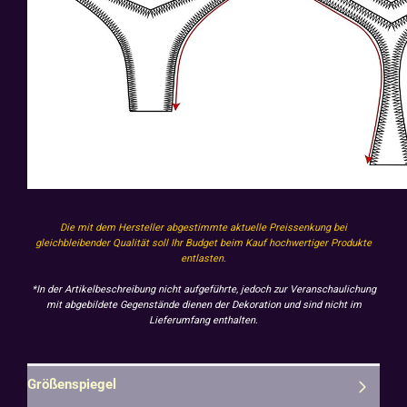
Die mit dem Hersteller abgestimmte aktuelle Preissenkung bei
gleichbleibender Qualität soll Ihr Budget beim Kauf hochwertiger Produkte
entlasten.
*In der Artikelbeschreibung nicht aufgeführte, jedoch zur Veranschaulichung
mit abgebildete Gegenstände dienen der Dekoration und sind nicht im
Lieferumfang enthalten.
Größenspiegel