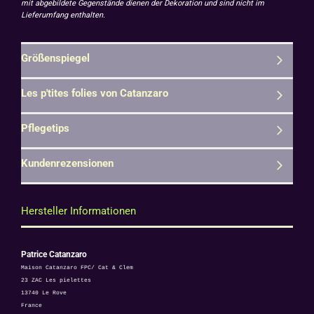
mit abgebildete Gegenstände dienen der Dekoration und sind nicht im
Lieferumfang enthalten.
Größenspiegel
Les p'tites folies von Catanzaro
Pflegetips
Kundenrezensionen
Hersteller Informationen
Patrice Catanzaro
Maison Catanzaro FPC/ Cat & Clem
23 ZAC Les pielettes
13740 Le Rove
France