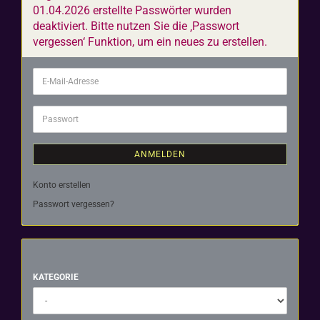
01.04.2026 erstellte Passwörter wurden
deaktiviert. Bitte nutzen Sie die ‚Passwort
vergessen‘ Funktion, um ein neues zu erstellen.
E-
Mail-
Adresse
Passwort
ANMELDEN
Konto erstellen
Passwort vergessen?
KATEGORIE
KATEGORIE