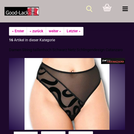
« Erster
« zurück
weiter »
Letzter »
16
Artikel in dieser Kategorie
Damen String tail­len­hoch Schwarz Netz Schlin­gen­de­sign Ca­t­an­za­ro