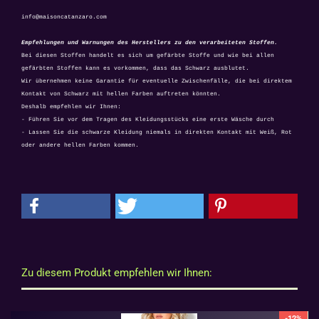
info@maisoncatanzaro.com
Empfehlungen und Warnungen des Herstellers zu den verarbeiteten Stoffen.
Bei diesen Stoffen handelt es sich um gefärbte Stoffe und wie bei allen
gefärbten Stoffen kann es vorkommen, dass das Schwarz ausblutet.
Wir übernehmen keine Garantie für eventuelle Zwischenfälle, die bei direktem
Kontakt von Schwarz mit hellen Farben auftreten könnten.
Deshalb empfehlen wir Ihnen:
- Führen Sie vor dem Tragen des Kleidungsstücks eine erste Wäsche durch
- Lassen Sie die schwarze Kleidung niemals in direkten Kontakt mit Weiß, Rot
oder andere hellen Farben kommen.
Zu diesem Produkt empfehlen wir Ihnen:
-12%