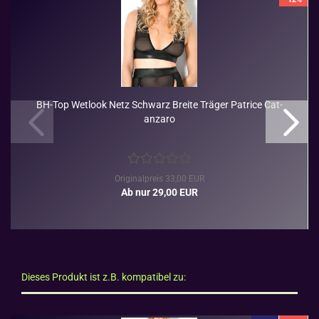
BH-​Top Wet­look Netz Schwarz Brei­te Trä­ger Pa­tri­ce Ca­t­
an­za­ro
Originalpreis 33,00 EUR
Ab nur 29,00 EUR
Dieses Produkt ist z.B. kompatibel zu: