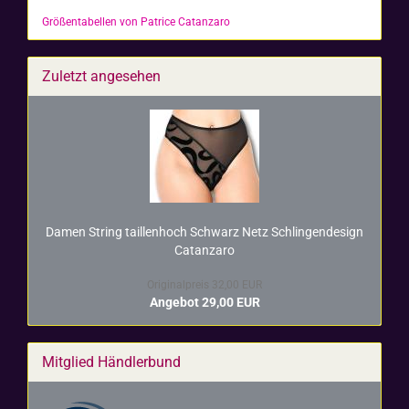
Größentabellen von Patrice Catanzaro
Zuletzt angesehen
Damen String tail­len­hoch Schwarz Netz Schlin­gen­de­sign
Ca­t­an­za­ro
Originalpreis 32,00 EUR
Angebot 29,00 EUR
Mitglied Händlerbund