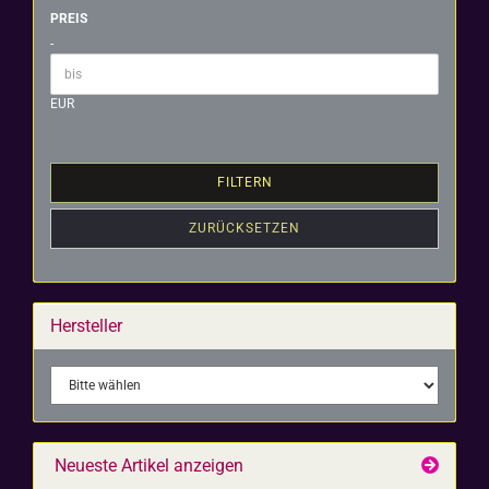
PREIS
PREIS
-
Preis bis
EUR
FILTERN
ZURÜCKSETZEN
Hersteller
Neueste Artikel anzeigen