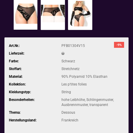
-9%
Art.Nr.:
PFB01304V15
Lieferzeit:
Farbe:
Schwarz
Stoffart:
Stretchnetz
Material:
90% Polyamid 10% Elasthan
Kollektion:
Les p'tites folies
Kleidungstyp:
String
Besonderheiten:
hohe Leibhöhe, Schlingenmuster,
Ausbrennmuster, transparent
Thema:
Dessous
Herstellungsland:
Frankreich