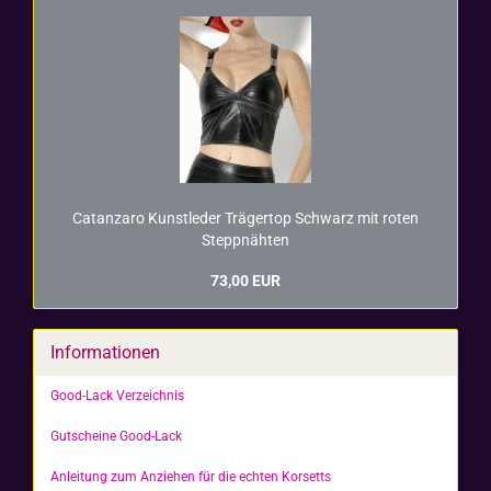
Ca­t­an­za­ro Kunst­le­der Trä­ger­top Schwarz mit roten
Stepp­näh­ten
73,00 EUR
Informationen
Good-Lack Verzeichnis
Gutscheine Good-Lack
Anleitung zum Anziehen für die echten Korsetts