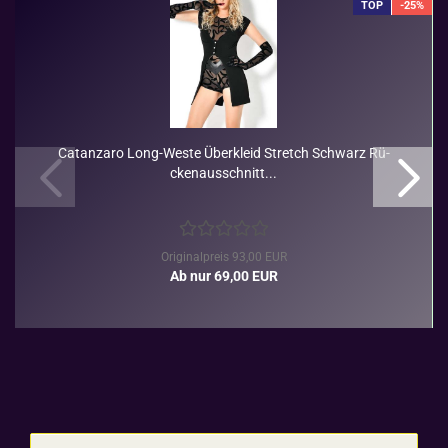
TOP
-25%
Ca­t­an­za­ro Long-​Weste Über­kleid Stretch Schwarz Rü­
cken­aus­schnitt...
Originalpreis 93,00 EUR
Ab nur 69,00 EUR