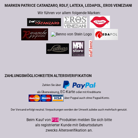
MARKEN PATRICE CATANZARO, RDLF, LATEXA, LEDAPOL, EROS VENEZIANI
Wir führen vor allem folgende Marken:
ZAHLUNGSMÖGLICHKEITEN ALTERSVERIFIKATION
Zahlen Sie über
,
EC-Karte
als Überweisung,
oder
mit Kreditkarte
über Paypal auch ohne Paypal-Konto.
Der Versand erfolgt neutral. Verpackungen werden der Umwelt zuliebe auch mehrfach genutzt.
Beim Kauf von
P18
Produkten melden Sie sich bitte
als registrierter Kunde mit Geburtsdatum
zwecks Altersverifikation an.